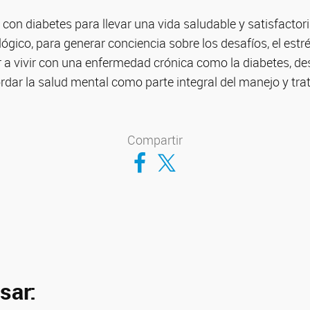
con diabetes para llevar una vida saludable y satisfactor
ológico, para generar conciencia sobre los desafíos, el estr
 vivir con una enfermedad crónica como la diabetes, de
dar la salud mental como parte integral del manejo y tra
Compartir
Compartir en Facebook
Compartir en Twitter
sar: