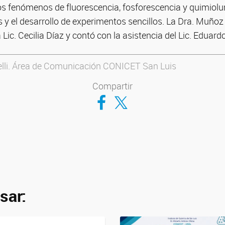
 los fenómenos de fluorescencia, fosforescencia y quimiolu
 y el desarrollo de experimentos sencillos. La Dra. Muñoz
ic. Cecilia Díaz y contó con la asistencia del Lic. Eduard
nelli. Área de Comunicación CONICET San Luis
Compartir
Compartir en Facebook
Compartir en Twitter
sar: