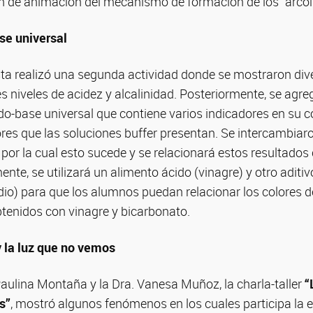
n de animación del mecanismo de formación de los “arcoír
se universal
sta realizó una segunda actividad donde se mostraron div
es niveles de acidez y alcalinidad. Posteriormente, se agr
do-base universal que contiene varios indicadores en su 
res que las soluciones buffer presentan. Se intercambiar
 por la cual esto sucede y se relacionará estos resultados 
ente, se utilizará un alimento ácido (vinagre) y otro aditiv
io) para que los alumnos puedan relacionar los colores d
btenidos con vinagre y bicarbonato.
 la luz que no vemos
Paulina Montaña y la Dra. Vanesa Muñoz, la charla-taller
“
s”
, mostró algunos fenómenos en los cuales participa la e