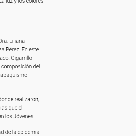
a luz y los colores”
ra. Liliana
za Pérez. En este
co: Cigarrillo
a composición del
 tabaquismo
donde realizaron,
ias que el
n los Jóvenes.
ad de la epidemia