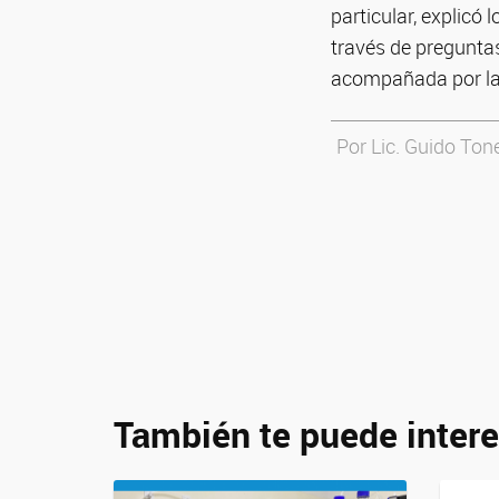
particular, explicó
través de preguntas
acompañada por la L
Por Lic. Guido To
También te puede intere