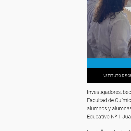
INSTITUTO DE Q
INSTITUTO DE Q
INSTITUTO DE Q
INSTITUTO DE Q
INSTITUTO DE Q
INSTITUTO DE Q
Investigadores, beca
Facultad de Químic
alumnos y alumnas 
Educativo Nº 1 Jua