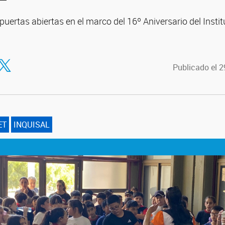
uertas abiertas en el marco del 16º Aniversario del Insti
tir en Facebook
ompartir en Twitter
Publicado el 
ET
INQUISAL