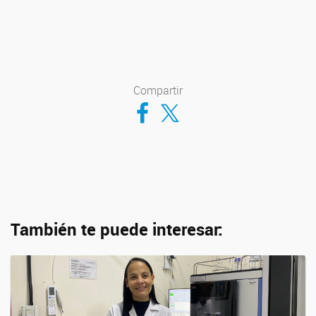
Compartir
Compartir en Facebook
Compartir en Twitter
También te puede interesar: