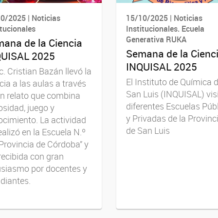
0/2025 | Noticias
15/10/2025 | Noticias
itucionales
Institucionales. Ecuela
Generativa RUKA
ana de la Ciencia
Semana de la Cienc
QUISAL 2025
INQUISAL 2025
ic. Cristian Bazán llevó la
El Instituto de Química 
cia a las aulas a través
San Luis (INQUISAL) vis
n relato que combina
diferentes Escuelas Púb
osidad, juego y
y Privadas de la Provinc
cimiento. La actividad
de San Luis
ealizó en la Escuela N.º
Provincia de Córdoba” y
recibida con gran
usiasmo por docentes y
diantes.