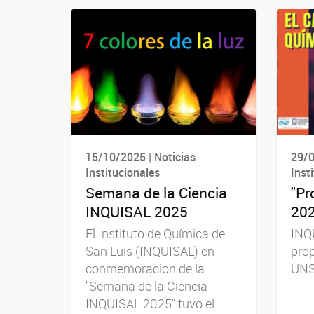
15/10/2025 | Noticias
29/0
Institucionales
Inst
Semana de la Ciencia
"Pr
INQUISAL 2025
202
El Instituto de Química de
INQU
San Luis (INQUISAL) en
pro
conmemoracion de la
UNS
"Semana de la Ciencia
INQUISAL 2025" tuvo el