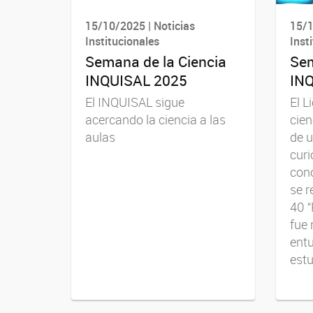
15/10/2025 | Noticias
15/1
Institucionales
Inst
Semana de la Ciencia
Sem
INQUISAL 2025
IN
El INQUISAL sigue
El L
acercando la ciencia a las
cien
aulas
de u
curi
cono
se r
40 “
fue 
ent
estu