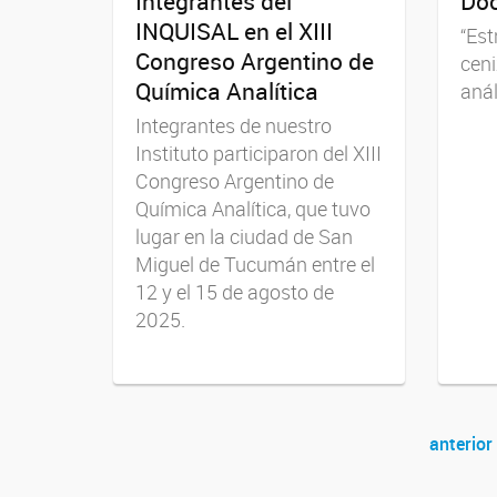
Integrantes del
Doc
INQUISAL en el XIII
“Est
Congreso Argentino de
ceni
Química Analítica
anál
Integrantes de nuestro
Instituto participaron del XIII
Congreso Argentino de
Química Analítica, que tuvo
lugar en la ciudad de San
Miguel de Tucumán entre el
12 y el 15 de agosto de
2025.
anterior
Navegador de artículos