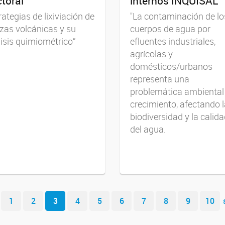
toral
internos INQUISAL
rategias de lixiviación de
"La contaminación de lo
zas volcánicas y su
cuerpos de agua por
isis quimiométrico”
efluentes industriales,
agrícolas y
domésticos/urbanos
representa una
problemática ambiental
crecimiento, afectando 
biodiversidad y la calid
del agua.
1
2
3
4
5
6
7
8
9
10