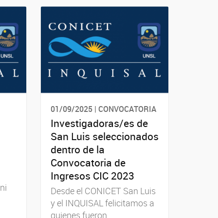
01/09/2025 | CONVOCATORIA
Investigadoras/es de
San Luis seleccionados
dentro de la
Convocatoria de
Ingresos CIC 2023
ni
Desde el CONICET San Luis
y el INQUISAL felicitamos a
quienes fueron