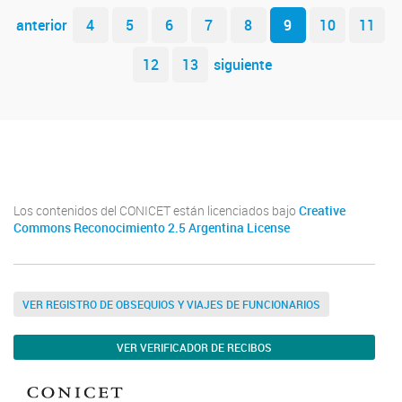
Navegador de artículos
anterior
4
5
6
7
8
9
10
11
12
13
siguiente
Instituto de Química de San Luis (UNSL-CONICET)
Los contenidos del CONICET están licenciados bajo
Creative
Commons Reconocimiento 2.5 Argentina License
VER REGISTRO DE OBSEQUIOS Y VIAJES DE FUNCIONARIOS
VER VERIFICADOR DE RECIBOS